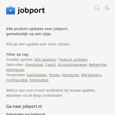
Alle product updates voor Jobport,
gemakkelijk op een rijtje.
Klik op een update voor meer details.
Filter op tag:
Grootte update:
Alle updates
/
Feature updates
Gebruiker:
Kandidaat
,
Coach
,
Accountmanager
,
Beheerder
,
Werkgever
Onderdeel:
Kandidaten
,
Testen
,
Vacatures
,
Werkgevers
,
Configuratie
,
Integraties
Meld je aan voor e-mail notificaties bij nieuwe updates.
Abonneer via de knop rechtsonder!
Ga naar jobport.nl
Inloggen op Jobport