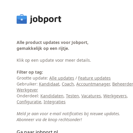
Alle product updates voor Jobport,
gemakkelijk op een rijtje.
Klik op een update voor meer details.
Filter op tag:
Grootte update:
Alle updates
/
Feature updates
Gebruiker:
Kandidaat
,
Coach
,
Accountmanager
,
Beheerder
Werkgever
Onderdeel:
Kandidaten
,
Testen
,
Vacatures
,
Werkgevers
,
Configuratie
,
Integraties
Meld je aan voor e-mail notificaties bij nieuwe updates.
Abonneer via de knop rechtsonder!
Ga naar jobport.nl