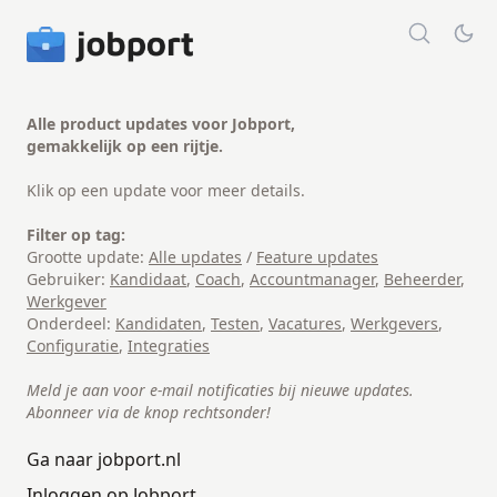
Alle product updates voor Jobport,
gemakkelijk op een rijtje.
Klik op een update voor meer details.
Filter op tag:
Grootte update:
Alle updates
/
Feature updates
Gebruiker:
Kandidaat
,
Coach
,
Accountmanager
,
Beheerder
,
Werkgever
Onderdeel:
Kandidaten
,
Testen
,
Vacatures
,
Werkgevers
,
Configuratie
,
Integraties
Meld je aan voor e-mail notificaties bij nieuwe updates.
Abonneer via de knop rechtsonder!
Ga naar jobport.nl
Inloggen op Jobport