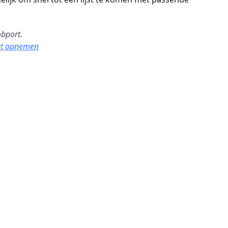
obport.
ct opnemen