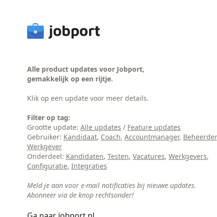
Alle product updates voor Jobport,
gemakkelijk op een rijtje.
Klik op een update voor meer details.
Filter op tag:
Grootte update:
Alle updates
/
Feature updates
Gebruiker:
Kandidaat
,
Coach
,
Accountmanager
,
Beheerder
Werkgever
Onderdeel:
Kandidaten
,
Testen
,
Vacatures
,
Werkgevers
,
Configuratie
,
Integraties
Meld je aan voor e-mail notificaties bij nieuwe updates.
Abonneer via de knop rechtsonder!
Ga naar jobport.nl