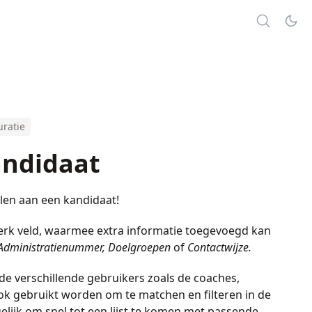
uratie
andidaat
elen aan een kandidaat!
erk veld, waarmee extra informatie toegevoegd kan
Administratienummer
,
Doelgroepen
of
Contactwijze.
r de verschillende gebruikers zoals de coaches,
 gebruikt worden om te matchen en filteren in de
lijk om snel tot een lijst te komen met passende