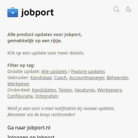
Alle product updates voor Jobport,
gemakkelijk op een rijtje.
Klik op een update voor meer details.
Filter op tag:
Grootte update:
Alle updates
/
Feature updates
Gebruiker:
Kandidaat
,
Coach
,
Accountmanager
,
Beheerder
,
Werkgever
Onderdeel:
Kandidaten
,
Testen
,
Vacatures
,
Werkgevers
,
Configuratie
,
Integraties
Meld je aan voor e-mail notificaties bij nieuwe updates.
Abonneer via de knop rechtsonder!
Ga naar jobport.nl
Inloggen op Jobport